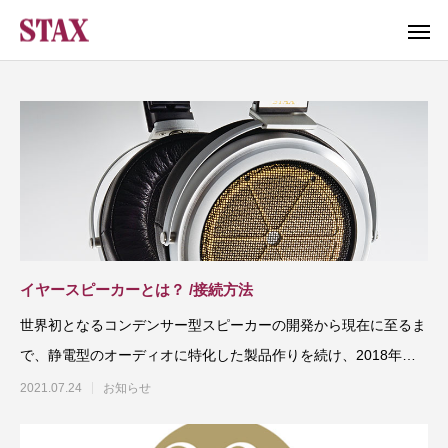
イヤースピーカーとは？ /接続方法
世界初となるコンデンサー型スピーカーの開発から現在に至るま
で、静電型のオーディオに特化した製品作りを続け、2018年に
スタックスはブランド
2021.07.24
お知らせ