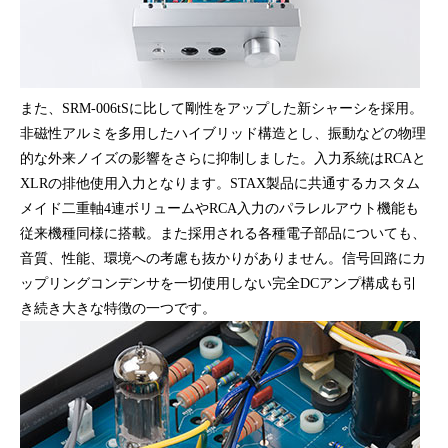
また、SRM-006tSに比して剛性をアップした新シャーシを採用。
非磁性アルミを多用したハイブリッド構造とし、振動などの物理
的な外来ノイズの影響をさらに抑制しました。入力系統はRCAと
XLRの排他使用入力となります。STAX製品に共通するカスタム
メイド二重軸4連ボリュームやRCA入力のパラレルアウト機能も
従来機種同様に搭載。また採用される各種電子部品についても、
音質、性能、環境への考慮も抜かりがありません。信号回路にカ
ップリングコンデンサを一切使用しない完全DCアンプ構成も引
き続き大きな特徴の一つです。