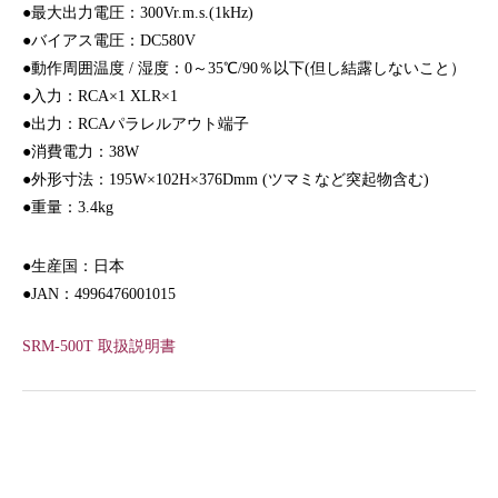
●最大出力電圧：300Vr.m.s.(1kHz)
●バイアス電圧：DC580V
●動作周囲温度 / 湿度：0～35℃/90％以下(但し結露しないこと）
●入力：RCA×1 XLR×1
●出力：RCAパラレルアウト端子
●消費電力：38W
●外形寸法：195W×102H×376Dmm (ツマミなど突起物含む)
●重量：3.4kg
●生産国：日本
●JAN：4996476001015
SRM-500T 取扱説明書