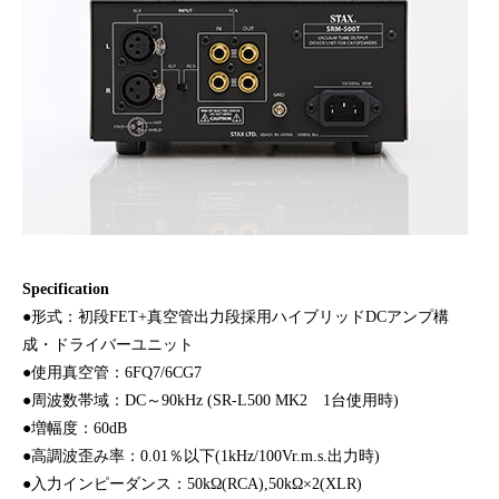
Specification
●形式：初段FET+真空管出力段採用ハイブリッドDCアンプ構
成・ドライバーユニット
●使用真空管：6FQ7/6CG7
●周波数帯域：DC～90kHz (SR-L500 MK2 1台使用時)
●増幅度：60dB
●高調波歪み率：0.01％以下(1kHz/100Vr.m.s.出力時)
●入力インピーダンス：50kΩ(RCA),50kΩ×2(XLR)